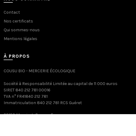
Contact
Nos certificats
Qui sommes-nous
Mentions légales
À PROPOS
COUSU BIO - MERCERIE ÉCOLOGIQUE
Société à Responsabilité Limitée au capital de 11 000 euros
SIRET 840 212 781 00016
TVA n° FR41840 212 781
Immatriculation 840 212 781 RCS Guéret
23150 Mazeirat, Creuse, France