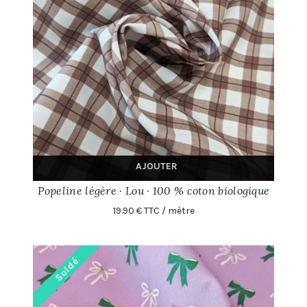
AJOUTER
Popeline légère · Lou · 100 % coton biologique
19.90 € TTC / mètre
Soldé