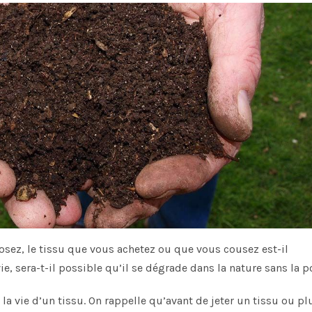
sez, le tissu que vous achetez ou que vous cousez est-il
ie, sera-t-il possible qu’il se dégrade dans la nature sans la p
la vie d’un tissu. On rappelle qu’avant de jeter un tissu ou pl