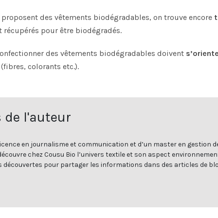
i proposent des vêtements biodégradables, on trouve encore
t
nt récupérés pour être biodégradés.
 confectionner des vêtements biodégradables doivent
s’oriente
(fibres, colorants etc.).
 de l'auteur
icence en journalisme et communication et d’un master en gestion d
e découvre chez Cousu Bio l’univers textile et son aspect environnement
s découvertes pour partager les informations dans des articles de blo