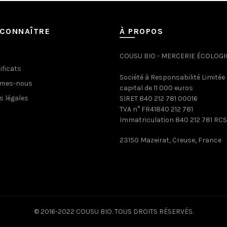
CONNAÎTRE
À PROPOS
COUSU BIO - MERCERIE ÉCOLOG
ificats
Société à Responsabilité Limitée
mmes-nous
capital de 11 000 euros
s légales
SIRET 840 212 781 00016
TVA n° FR41840 212 781
Immatriculation 840 212 781 RCS
23150 Mazeirat, Creuse, France
© 2016-2022 COUSU BIO. TOUS DROITS RÉSERVÉS.