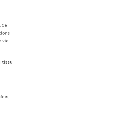
. Ce
tions
e vie
u tissu
fois,