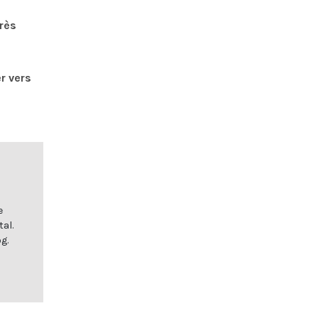
rès
r vers
e
al.
g.