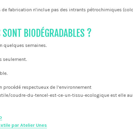
de fabrication n'inclue pas des intrants pétrochimiques (col
S SONT BIODÉGRADABLES ?
en quelques semaines.
rs seulement.
ble.
ec un procédé respectueux de l’environnement
ile/coudre-du-tencel-est-ce-un-tissu-ecologique est elle au
p
extile par Atelier Unes