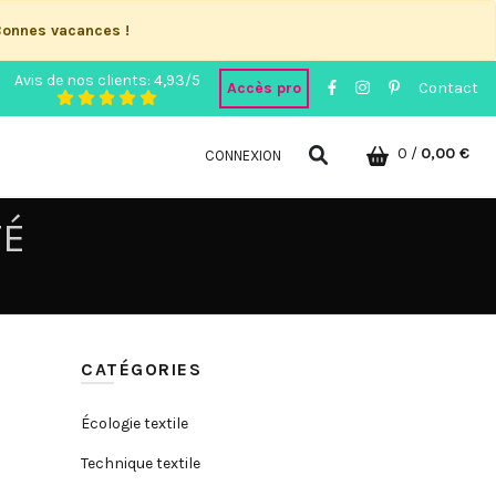
Bonnes vacances !
Avis de nos clients: 4,93/5
Accès pro
Contact
0
/
0,00 €
CONNEXION
TÉ
CATÉGORIES
Écologie textile
Technique textile