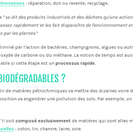
alternatives
: réparation, don ou revente, recyclage.
e “
se dit des produits industriels et des déchets qu'une action
assez rapidement et les fait disparaître de l'environnement en
 par les plantes.
”
éliminé par l’action de bactéries, champignons, algues ou aut
dioxyde de carbone ou du méthane. La notion de temps est aus
able si cette étape est un
processus rapide
.
 BIODÉGRADABLES ?
tir de matières pétrochimiques va mettre des dizaines voire 
osition va engendrer une pollution des sols. Par exemple, un
’il soit
composé exclusivement
de matières qui sont elles
urelles
: coton, lin, chanvre, laine, soie.