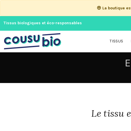
😎 La boutique e
Tissus biologiques et éco-responsables
TISSUS
E
Le tissu 