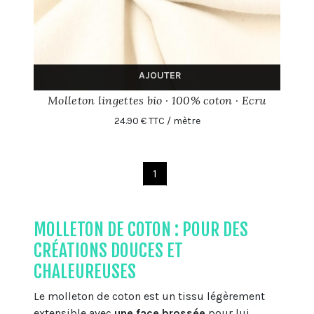
AJOUTER
Molleton lingettes bio · 100% coton · Ecru
24.90 € TTC / mètre
1
MOLLETON DE COTON : POUR DES
CRÉATIONS DOUCES ET
CHALEUREUSES
Le molleton de coton est un tissu légèrement
extensible avec
une face brossée
pour lui