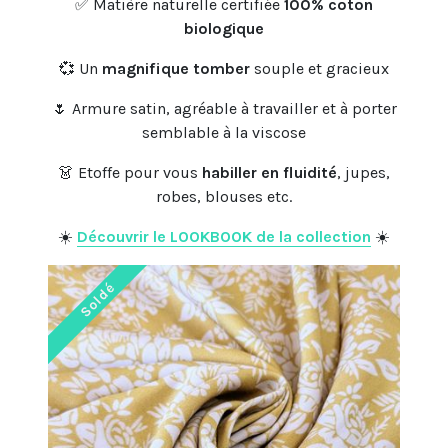
✅ Matière naturelle certifiée
100% coton
biologique
💞 Un
magnifique tomber
souple et gracieux
🌷 Armure satin, agréable à travailler et à porter
semblable à la viscose
👗 Etoffe pour vous
habiller en fluidité
, jupes,
robes, blouses etc.
☀️
Découvrir le LOOKBOOK de la collection
☀️
Soldé