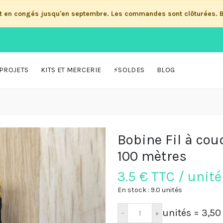
st en congés jusqu'en septembre. Les commandes sont clôturées. 
PROJETS
KITS ET MERCERIE
⚡SOLDES
BLOG
Bobine Fil à coud
100 mètres
3.5
€ TTC / unité
En stock : 9.0 unités
unités
= 3,50