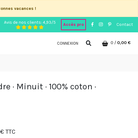
Bonnes vacances !
Avis de nos clients: 4,93/5
Accès pro
Contact
0
/
0,00 €
CONNEXION
re · Minuit · 100% coton ·
 € TTC