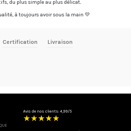
ifs, du plus simple au plus délicat.
ualité, à toujours avoir sous la main 💛
Certification
Livraison
Avis de nos clients: 4,99/5
★
★
★
★
★
IQUE