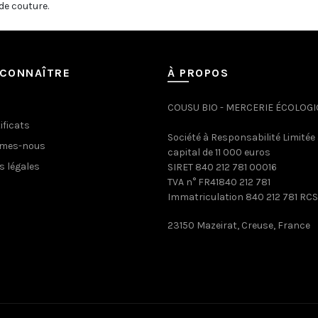
de couture.
CONNAÎTRE
À PROPOS
COUSU BIO - MERCERIE ÉCOLOG
ificats
Société à Responsabilité Limitée
mmes-nous
capital de 11 000 euros
s légales
SIRET 840 212 781 00016
TVA n° FR41840 212 781
Immatriculation 840 212 781 RCS
23150 Mazeirat, Creuse, France