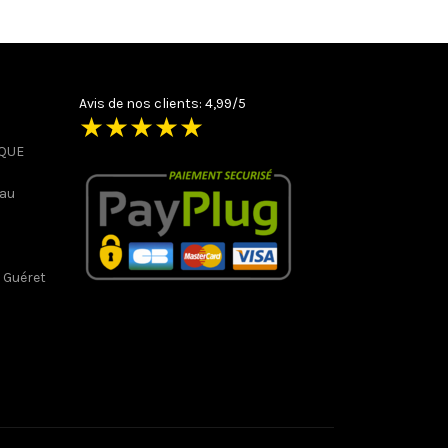
Avis de nos clients: 4,99/5
★
★
★
★
★
IQUE
 au
 Guéret