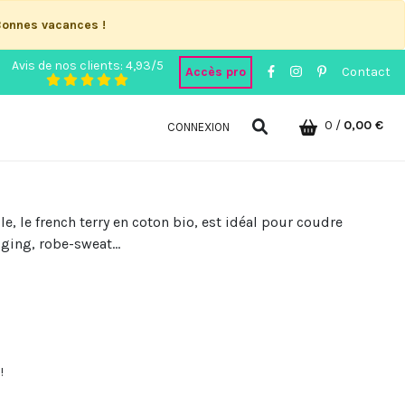
Bonnes vacances !
Avis de nos clients: 4,93/5
Accès pro
Contact
0
/
0,00 €
CONNEXION
le, le french terry en coton bio, est idéal pour coudre
ogging, robe-sweat…
!