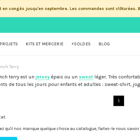
st en congés jusqu'en septembre. Les commandes sont clôturées. 
PROJETS
KITS ET MERCERIE
⚡SOLDES
BLOG
nch Terry
ench terry est un
jersey
épais ou un
sweat
léger. Très confortab
ts de tous les jours pour enfants et adultes : sweat-shirt, j
1
tat.
ez qu'il nos manque quelque chose au catalogue, faites-le nous savoir 