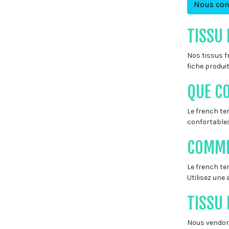
Nous con
TISSU 
Nos tissus f
fiche produit
QUE C
Le french te
confortables
COMME
Le french ter
Utilisez une 
TISSU
Nous vendons