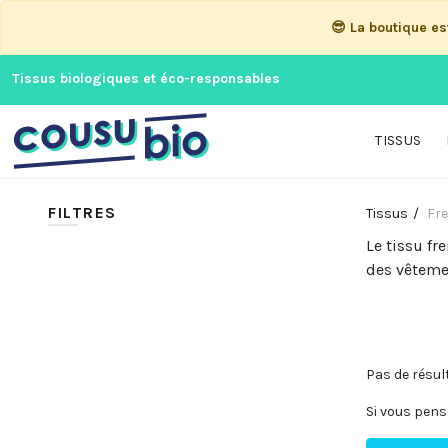
😎 La boutique e
Tissus biologiques et éco-responsables
TISSUS
FILTRES
Tissus
Fre
Le tissu fr
des vêtemen
Pas de résul
Si vous pens