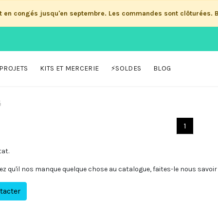
st en congés jusqu'en septembre. Les commandes sont clôturées. 
PROJETS
KITS ET MERCERIE
⚡SOLDES
BLOG
é
1
tat.
ez qu'il nos manque quelque chose au catalogue, faites-le nous savoir 
tacter