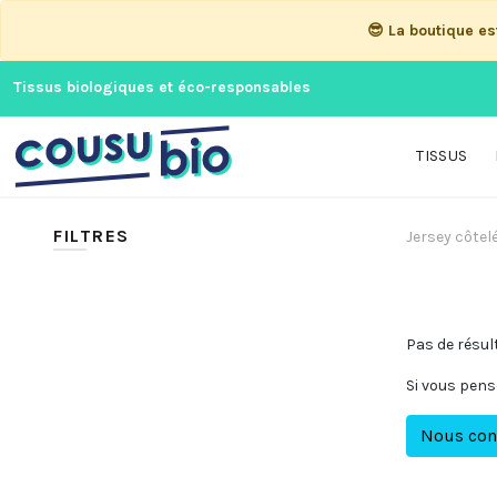
😎 La boutique e
Tissus biologiques et éco-responsables
TISSUS
FILTRES
Jersey côtel
Pas de résul
Si vous pens
Nous con