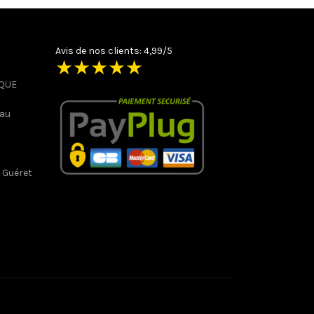
Avis de nos clients: 4,99/5
★
★
★
★
★
IQUE
 au
 Guéret