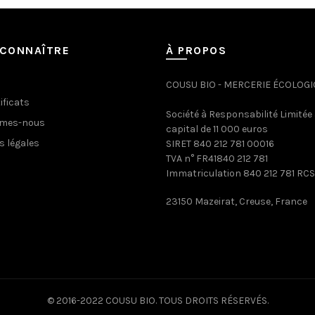
CONNAÎTRE
À PROPOS
COUSU BIO - MERCERIE ÉCOLOG
ificats
Société à Responsabilité Limitée
mmes-nous
capital de 11 000 euros
s légales
SIRET 840 212 781 00016
TVA n° FR41840 212 781
Immatriculation 840 212 781 RCS
23150 Mazeirat, Creuse, France
© 2016-2022 COUSU BIO. TOUS DROITS RÉSERVÉS.