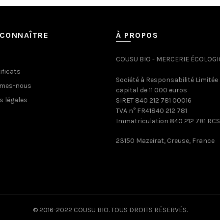
CONNAÎTRE
À PROPOS
COUSU BIO - MERCERIE ÉCOLOG
ificats
Société à Responsabilité Limitée
mmes-nous
capital de 11 000 euros
s légales
SIRET 840 212 781 00016
TVA n° FR41840 212 781
Immatriculation 840 212 781 RCS
23150 Mazeirat, Creuse, France
© 2016-2022 COUSU BIO. TOUS DROITS RÉSERVÉS.