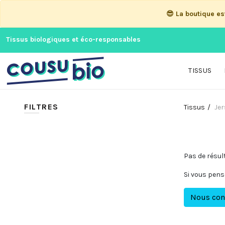
😎 La boutique e
Tissus biologiques et éco-responsables
TISSUS
FILTRES
Tissus
Jer
Pas de résul
Si vous pens
Nous con