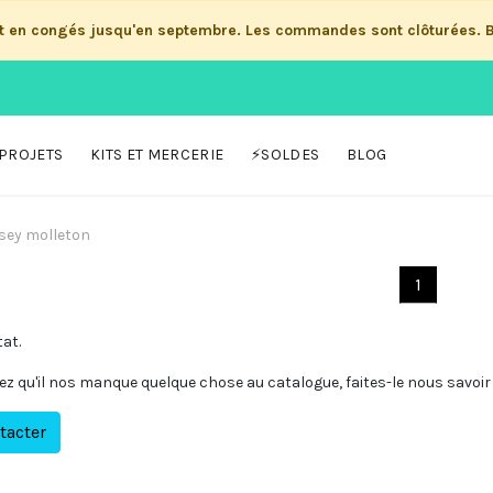
st en congés jusqu'en septembre. Les commandes sont clôturées. 
PROJETS
KITS ET MERCERIE
⚡SOLDES
BLOG
sey molleton
1
tat.
ez qu'il nos manque quelque chose au catalogue, faites-le nous savoir 
tacter