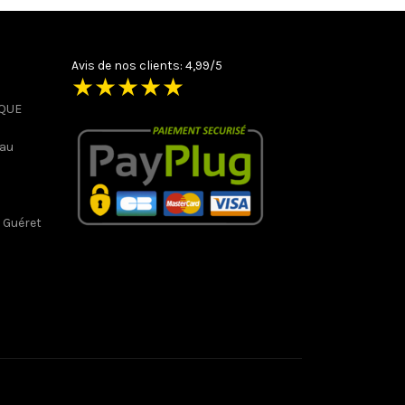
Avis de nos clients: 4,99/5
★
★
★
★
★
IQUE
 au
 Guéret