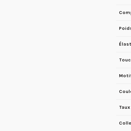
Comp
Poid
Élast
Touc
Moti
Coul
Taux
Coll