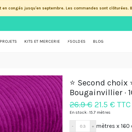
st en congés jusqu'en septembre. Les commandes sont clôturées. 
PROJETS
KITS ET MERCERIE
⚡SOLDES
BLOG
⭐ Second choix ⭐
Bougainvillier ·
26.9 €
21.5
€ TTC
En stock : 15.7 mètres
mètres x 160