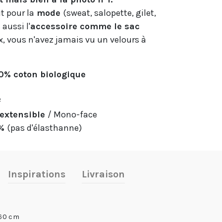
t pour la
mode
(sweat, salopette, gilet,
 aussi l'
accessoire
comme le sac
x, vous n'avez jamais vu un velours à
00% coton biologique
²
extensible
/ Mono-face
5%
(pas d'élasthanne)
Inspirations
Livraison
60 cm