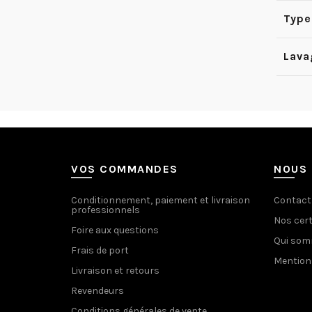
Type 
Lava
VOS COMMANDES
NOUS 
Conditionnement, paiement et livraison
Contact
professionnels
Nos cert
Foire aux questions
Qui so
Frais de port
Mention
Livraison et retours
Revendeurs
Conditions générales de vente