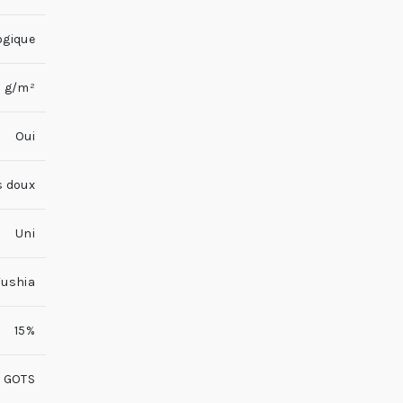
ogique
 g/m²
Oui
s doux
Uni
Fushia
15%
GOTS