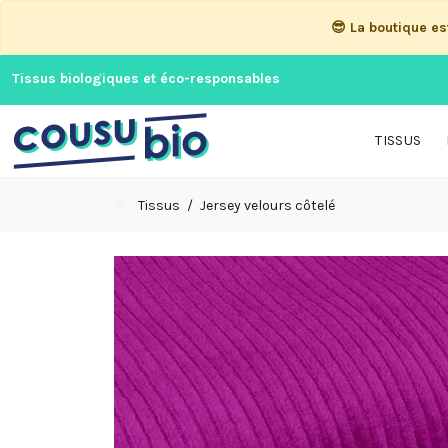
😎 La boutique e
Tissus biologiques et éco-responsables
TISSUS
Tissus
Jersey velours côtelé