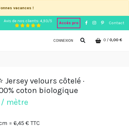
Bonnes vacances !
Avis de nos clients: 4,93/5
Accès pro
Contact
0
/
0,00 €
CONNEXION
 Jersey velours côtelé ·
 100% coton biologique
 / mètre
 cm
= 6,45 € TTC