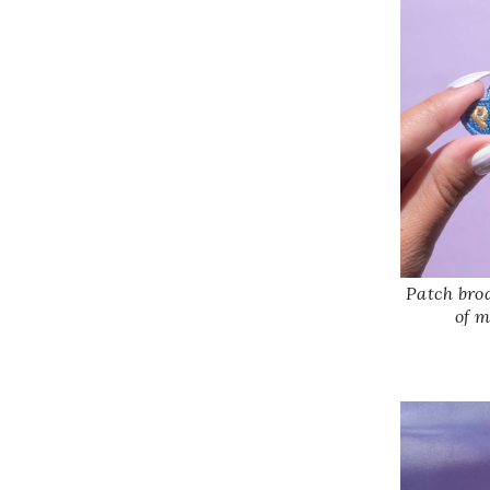
Patch bro
of m