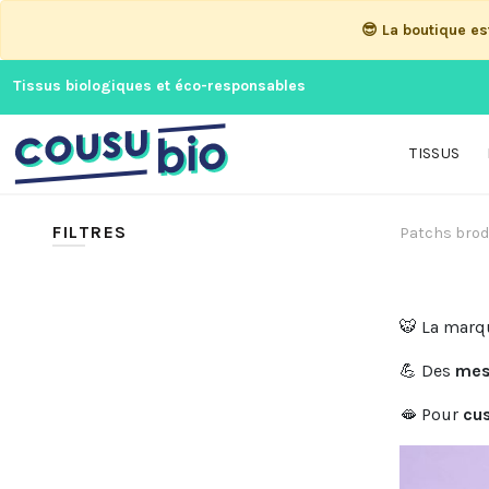
😎 La boutique e
Tissus biologiques et éco-responsables
TISSUS
FILTRES
Patchs brod
🐯 La mar
💪 Des
mes
🫦 Pour
cu