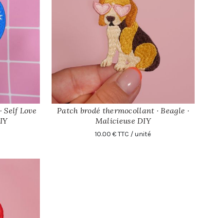
 Self Love
Patch brodé thermocollant · Beagle ·
AJOUTER
DIY
Malicieuse DIY
10.00 € TTC / unité