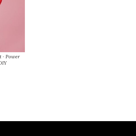
t · Power
DIY