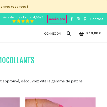
Bonnes vacances !
Avis de nos clients: 4,93/5
Accès pro
Contact
0
/
0,00 €
CONNEXION
MOCOLLANTS
 et approuvé, découvrez vite la gamme de patchs