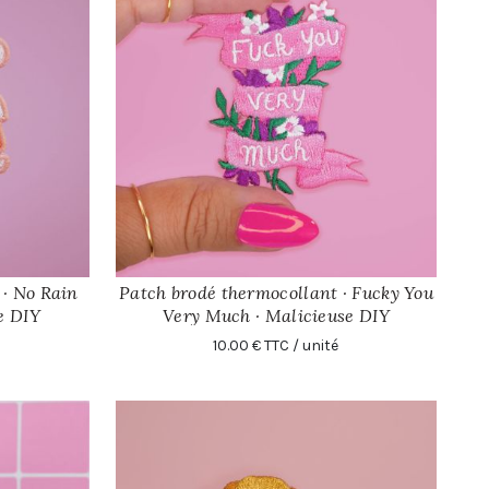
 · No Rain
Patch brodé thermocollant · Fucky You
AJOUTER
e DIY
Very Much · Malicieuse DIY
10.00 € TTC / unité