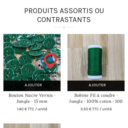
PRODUITS ASSORTIS OU
CONTRASTANTS
AJOUTER
AJOUTER
Bouton Nacre Vernis ·
Bobine Fil à coudre ·
Jungle · 15 mm
Jungle · 100% coton · 100
mètres
1.40 € TTC / unité
3.50 € TTC / unité