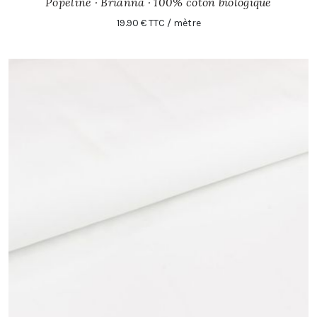
Popeline · Brianna · 100% coton biologique
19.90 € TTC / mètre