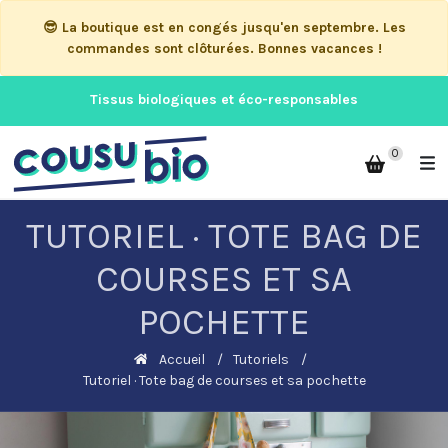
😎 La boutique est en congés jusqu'en septembre. Les
commandes sont clôturées. Bonnes vacances !
Tissus biologiques et éco-responsables
0
TUTORIEL · TOTE BAG DE
COURSES ET SA
POCHETTE
Accueil
Tutoriels
Tutoriel · Tote bag de courses et sa pochette