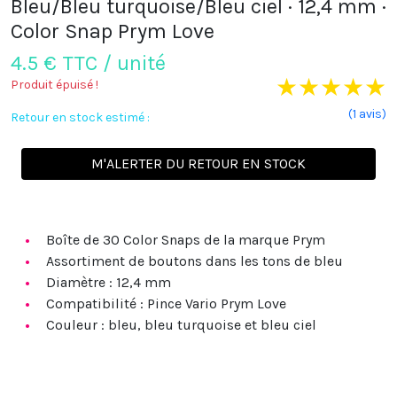
Bleu/Bleu turquoise/Bleu ciel · 12,4 mm ·
Color Snap Prym Love
4.5
€ TTC / unité
★
★
★
★
★
Produit épuisé !
(1 avis)
Retour en stock estimé :
M'ALERTER DU RETOUR EN STOCK
Boîte de 30 Color Snaps de la marque Prym
Assortiment de boutons dans les tons de bleu
Diamètre
: 12,4 mm
Compatibilité
: Pince Vario Prym Love
Couleur
: bleu, bleu turquoise et bleu ciel