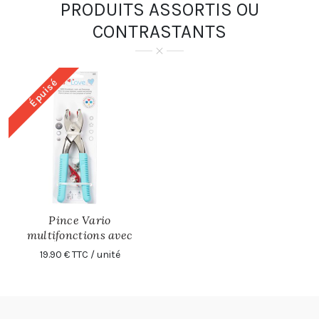
PRODUITS ASSORTIS OU
CONTRASTANTS
Épuisé
Pince Vario
multifonctions avec
adaptateur boutons
19.90 € TTC / unité
pressions · Prym Love