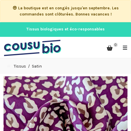
😎 La boutique est en congés jusqu'en septembre. Les
commandes sont clôturées. Bonnes vacances !
Tissus biologiques et éco-responsables
0
Tissus
Satin