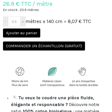
26.9
€ TTC / mètre
En stock : 20.9 mètres
mètres x 140 cm
= 8,07 € TTC
Ajouter au panier
COMMANDER UN ÉCHANTILLON (GRATUIT)
🪡
Tu veux te coudre une pièce fluide,
élégante et responsable ?
Découvre notre
satin
100% coton biologique
: une matière