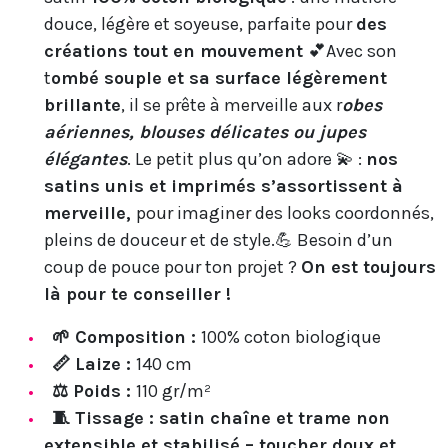
douce, légère et soyeuse, parfaite pour
des
créations tout en mouvement
💕Avec son
t
ombé souple et sa surface légèrement
brillante
, il se prête à merveille aux r
obes
aériennes, blouses délicates ou jupes
élégantes
. Le petit plus qu’on adore 💫 :
nos
satins unis et imprimés s’assortissent à
merveille,
pour imaginer des looks coordonnés,
pleins de douceur et de style.💪 Besoin d’un
coup de pouce pour ton projet ?
On est toujours
là pour te conseiller !
🌱 Composition :
100% coton biologique
📏 Laize :
140 cm
⚖️ Poids :
110 gr/m²
🧵 Tissage : satin chaîne et trame non
extensible et stabilisé – toucher doux et