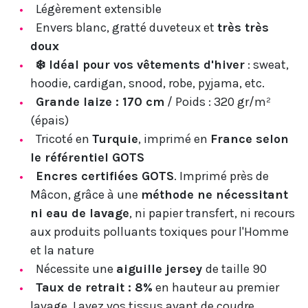
Légèrement extensible
Envers blanc, gratté duveteux et
très très
doux
❄️ Idéal pour vos vêtements d'hiver
: sweat,
hoodie, cardigan, snood, robe, pyjama, etc.
Grande laize : 170 cm
/ Poids : 320 gr/m²
(épais)
Tricoté en
Turquie
, imprimé en
France selon
le référentiel GOTS
Encres certifiées GOTS
. Imprimé près de
Mâcon, grâce à une
méthode ne nécessitant
ni eau de lavage
, ni papier transfert, ni recours
aux produits polluants toxiques pour l'Homme
et la nature
Nécessite une
aiguille jersey
de taille 90
Taux de retrait : 8%
en hauteur au premier
lavage. Lavez vos tissus avant de coudre.