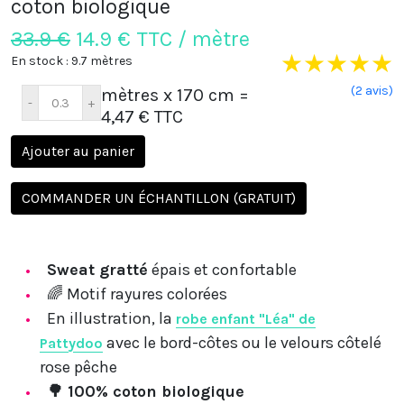
coton biologique
33.9 €
14.9
€ TTC / mètre
★
★
★
★
★
En stock : 9.7 mètres
(2 avis)
mètres x 170 cm
=
4,47 € TTC
Ajouter au panier
COMMANDER UN ÉCHANTILLON (GRATUIT)
Sweat gratté
épais et confortable
🌈
Motif rayures colorées
En illustration, la
robe enfant "Léa" de
avec le bord-côtes ou le velours côtelé
Pattydoo
rose pêche
🌳 100% coton biologique