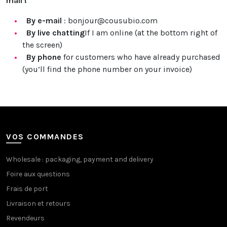
mail !
By e-mail
: bonjour@cousubio.com
By live chatting
If I am online (at the bottom right of
the screen)
By phone
for customers who have already purchased
(you’ll find the phone number on your invoice)
VOS COMMANDES
Wholesale : packaging, payment and delivery
Foire aux questions
Frais de port
Livraison et retours
Revendeurs