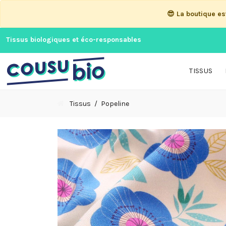
😎 La boutique e
Tissus biologiques et éco-responsables
TISSUS
Tissus
Popeline