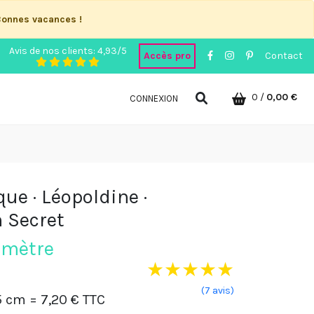
Bonnes vacances !
Avis de nos clients: 4,93/5
Accès pro
Contact
0
/
0,00 €
CONNEXION
ue · Léopoldine ·
n Secret
 mètre
★
★
★
★
★
(7 avis)
5 cm
= 7,20 € TTC