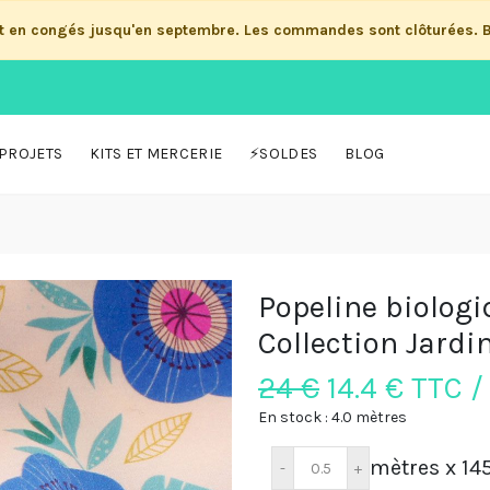
st en congés jusqu'en septembre. Les commandes sont clôturées. 
PROJETS
KITS ET MERCERIE
⚡SOLDES
BLOG
Popeline biologiq
Collection Jardi
24 €
14.4
€ TTC /
En stock : 4.0 mètres
mètres x 14