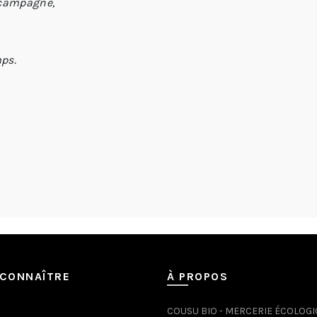
a campagne,
mps.
CONNAÎTRE
À PROPOS
COUSU BIO - MERCERIE ÉCOLOG