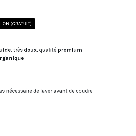
ON (GRATUIT)
uide
, très
doux
, qualité
premium
organique
 pas nécessaire de laver avant de coudre