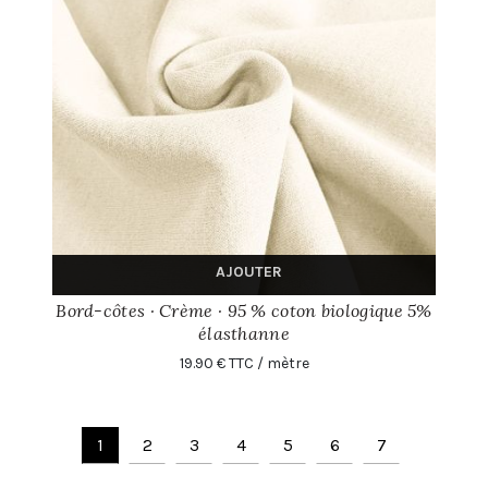
AJOUTER
Bord-côtes · Crème · 95 % coton biologique 5%
élasthanne
19.90 € TTC / mètre
1
2
3
4
5
6
7