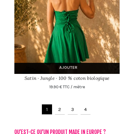
AJOUTER
Satin · Jungle · 100 % coton biologique
19.90 € TTC / mètre
1
2
3
4
QU’EST-CE QU’UN PRODUIT MADE IN EUROPE ?