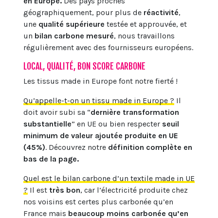
en Europe.
Des pays proches
géographiquement, pour plus de
réactivité
,
une
qualité supérieure
testée et approuvée, et
un
bilan carbone mesuré
, nous travaillons
régulièrement avec des fournisseurs européens.
LOCAL, QUALITÉ, BON SCORE CARBONE
Les tissus made in Europe font notre fierté !
Qu’appelle-t-on un tissu made in Europe ?
Il
doit avoir subi sa “
dernière transformation
substantielle
” en UE ou bien respecter
seuil
minimum de valeur ajoutée produite en UE
(45%)
. Découvrez notre
définition complète en
bas de la page.
Quel est le bilan carbone d’un textile made in UE
?
Il est
très bon
, car l’électricité produite chez
nos voisins est certes plus carbonée qu’en
France mais
beaucoup
moins carbonée qu’en