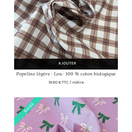
AJOUTER
Popeline légère · Lou · 100 % coton biologique
19.90 € TTC / mètre
Soldé