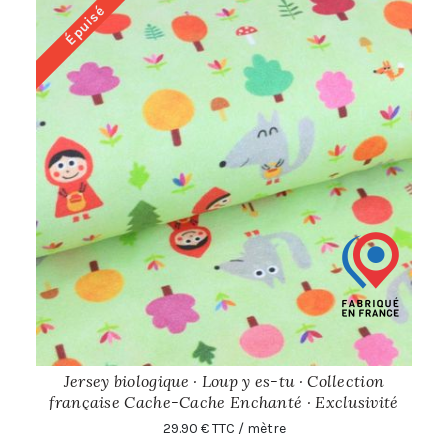
Épuisé
Jersey biologique · Loup y es-tu · Collection
française Cache-Cache Enchanté · Exclusivité
Cousu Bio x Nicolas Gouny
29.90 € TTC / mètre